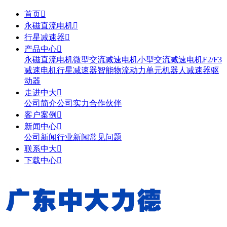
首页

永磁直流电机

行星减速器

产品中心

永磁直流电机
微型交流减速电机
小型交流减速电机
F2/F3
减速电机
行星减速器
智能物流动力单元
机器人减速器
驱
动器
走进中大

公司简介
公司实力
合作伙伴
客户案例

新闻中心

公司新闻
行业新闻
常见问题
联系中大

下载中心
